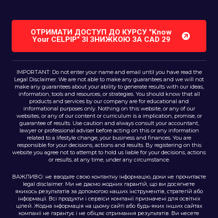
ОТРИМАТИ ДОСТУП ДО КУРСУ "Know
Your CELPIP" ЗІ ЗНИЖКОЮ ЗA CAD 29
IMPORTANT: Do not enter your name and email until you have read the
Legal Disclaimer. We are not able to make any guarantees and we will not
make any guarantees about your ability to generate results with our ideas,
information, tools and resources, or strategies. You should know that all
products and services by our company are for educational and
informational purposes only. Nothing on this website, or any of our
websites, or any of our content or curriculum is a implication, promise, or
guarantee of results. Use caution and always consult your accountant,
lawyer or professional adviser before acting on this or any information
related to a lifestyle change, your business and finances. You are
responsible for your decisions, actions and results. By registering on this
website you agree not to attempt to hold us liable for your decisions, actions
or results, at any time, under any circumstance.
ВАЖЛИВО: не вводьте свою контактну інформацію, доки не прочитаєте
legal disclaimer. Ми не даємо жодних гарантій, що ви досягнете
якихось результатів за допомогою наших інструментів, стратегій або
інформації. Всі продукти і сервіси компанії призначені для освітніх
цілей. Жодна інформація на цьому сайті або будь-яких інших сайтах
компанії не гарантує і не обіцяє отримання результатів. Ви несете